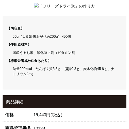
【内容量】
50g（１食出来上がり約200g）×50個
【使用原材料】
国産うるち米、酸化防止剤（ビタミンE）
【標準栄養成分/1食あたり】
熱量200kcal、たんぱく質3.5ｇ、脂質0.3ｇ、炭水化物45.8ｇ、ナ
トリウム2mg
商品詳細
価格
19,440円(税込）
商品管理番号
10133