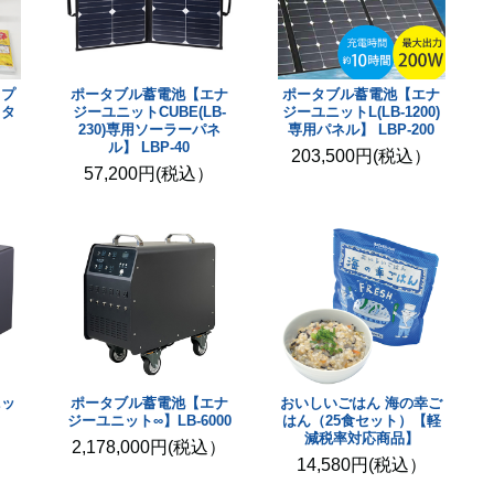
 プ
ポータブル蓄電池【エナ
ポータブル蓄電池【エナ
ドタ
ジーユニットCUBE(LB-
ジーユニットL(LB-1200)
230)専用ソーラーパネ
専用パネル】 LBP-200
ル】 LBP-40
）
203,500円(税込）
57,200円(税込）
ニッ
ポータブル蓄電池【エナ
おいしいごはん 海の幸ご
ジーユニット∞】LB-6000
はん（25食セット）【軽
減税率対応商品】
）
2,178,000円(税込）
14,580円(税込）