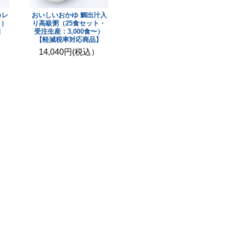
カレ
おいしいおかゆ 鯛出汁入
ト）
り高級粥（25食セット・
】
受注生産：3,000食〜）
【軽減税率対応商品】
）
14,040円(税込）