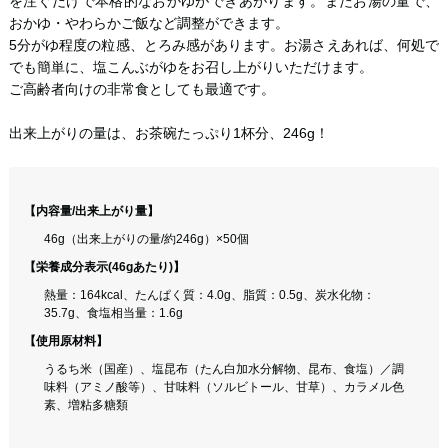
を注ぐだけで本格的なおかゆができあがります。またお湯の量で、
おかゆ・やわらかご飯など調整ができます。
5分がゆ程度の粒感、とろみ感があります。お湯さえあれば、何処で
でも簡単に、塩こんぶがゆをお召し上がりいただけます。
ご高齢者向けの非常食としても最適です。
出来上がりの量は、お茶碗たっぷり1杯分、246g！
【内容量/出来上がり量】
46g（出来上がりの量/約246g）×50個
【栄養成分表示(46gあたり)】
熱量：164kcal、たんぱく質：4.0g、脂質：0.5g、炭水化物：
35.7g、食塩相当量：1.6g
【使用原材料】
うるち米（国産）、塩昆布（たん白加水分解物、昆布、食塩）／調
味料（アミノ酸等）、甘味料（ソルビトール、甘草）、カラメル色
素、増粘多糖類