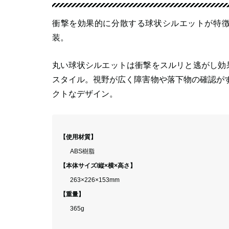
衝撃を効果的に分散する球状シルエットが特徴
装。
丸い球状シルエットは衝撃をスルリと逃がし効
スタイル。視野が広く障害物や落下物の確認が
クトなデザイン。
【使用材質】
ABS樹脂
【本体サイズ/縦×横×高さ】
263×226×153mm
【重量】
365g