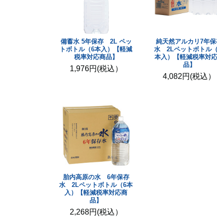
備蓄水 5年保存 2L ペッ
純天然アルカリ7年保
トボトル（6本入）【軽減
水 2Lペットボトル（
税率対応商品】
本入）【軽減税率対
品】
1,976円(税込）
4,082円(税込）
胎内高原の水 6年保存
水 2Lペットボトル（6本
入）【軽減税率対応商
品】
2,268円(税込）