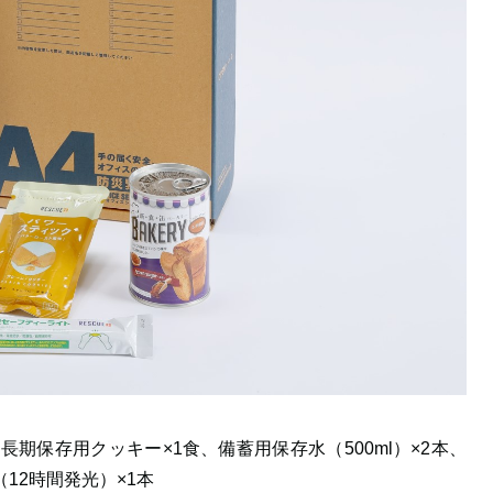
長期保存用クッキー×1食、備蓄用保存水（500ml）×2本、
12時間発光）×1本