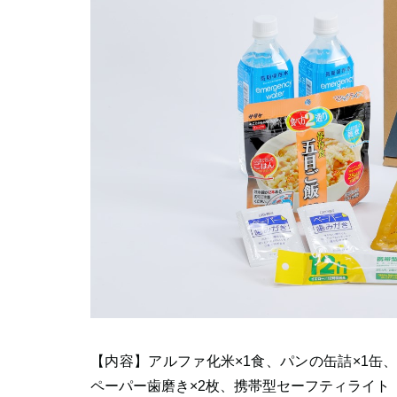
【内容】アルファ化米×1食、パンの缶詰×1缶、
ペーパー歯磨き×2枚、携帯型セーフティライト（