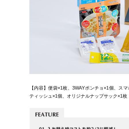
【内容】便袋×1枚、3WAYポンチョ×1個、ス
ティッシュ×1個、オリジナルナップサック×1枚