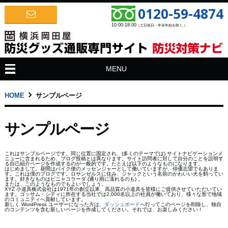
0120-59-4874
10:00-18:00
（土日祝日・年末年始を除く.）
MENU
HOME
サンプルページ
サンプルページ
これはサンプルページです。同じ位置に固定され、(多くのテーマでは) サイトナビゲーションメ
ニューに含まれるため、ブログ投稿とは異なります。サイト訪問者に対して自分のことを説明す
る自己紹介ページを作成するのが一般的です。たとえば以下のようなものになります。
はじめまして。昼間はバイク便のメッセンジャーとして働いていますが、俳優志望でもありま
す。これは僕のブログです。ロサンゼルスに住み、ジャックという名前のかわいい犬を飼ってい
ます。好きなものはピニャコラーダ (通り雨に濡れるのも) 。
または、このようなものでもよいでしょう。
XYZ 小道具株式会社は1971年の創立以来、高品質の小道具を皆様にご提供させていただいてい
ます。ゴッサム・シティに所在する当社では2,000名以上の社員が働いており、様々な形で地域
のコミュニティへ貢献しています。
新しく WordPress ユーザーになった方は、
ダッシュボード
へ行ってこのページを削除し、独自
のコンテンツを含む新しいページを作成してください。それでは、お楽しみください !